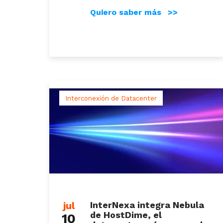
Quiero saber más >>
Interconexión de Datacenter
jul
InterNexa integra Nebula
de HostDime, el
10