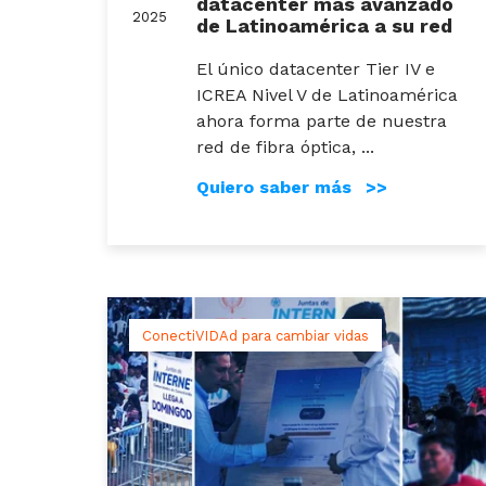
datacenter más avanzado
2025
de Latinoamérica a su red
El único datacenter Tier IV e
ICREA Nivel V de Latinoamérica
ahora forma parte de nuestra
red de fibra óptica, ...
Quiero saber más >>
ConectiVIDAd para cambiar vidas