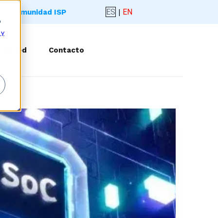
ES
|
EN
Comunidad ISP
o
 y
 de red
Contacto