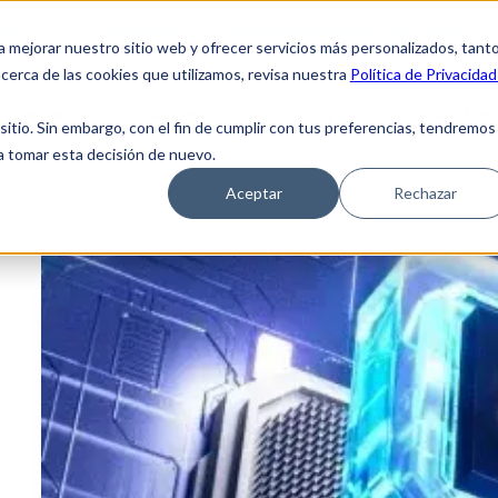
tes
Proveedores
Empleados/Reset de cuenta
a mejorar nuestro sitio web y ofrecer servicios más personalizados, tant
cerca de las cookies que utilizamos, revisa nuestra
Política de Privacidad
es somos
Soluciones
Blog
Cobertura
tio. Sin embargo, con el fin de cumplir con tus preferencias, tendremos
 a tomar esta decisión de nuevo.
Aceptar
Rechazar