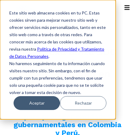
Este sitio web almacena cookies en tu PC. Estas
cookies sirven para mejorar nuestro sitio web y
ofrecer servicios más personalizados, tanto en este
sitio web como a través de otras redes. Para
Destacado
conocer más acerca de las cookies que utilizamos,
InterNexa lanza SOC
revisa nuestra
Política de Privacidad y Tratamiento
de Datos Personales
.
para reforzar
No haremos seguimiento de tu información cuando
ciberseguridad en
visites nuestro sitio. Sin embargo, con el fin de
cumplir con tus preferencias, tendremos que usar
Colombia y Perú
solo una pequeña cookie para que no se te solicite
volver a tomar esta decisión de nuevo.
InterNexa lanza Centro de
Aceptar
Rechazar
Operaciones de Seguridad
para proteger entidades
gubernamentales en Colombia
y Perú.