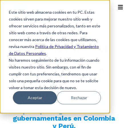
Este sitio web almacena cookies en tu PC. Estas
cookies sirven para mejorar nuestro sitio web y
ofrecer servicios más personalizados, tanto en este
sitio web como a través de otras redes. Para
Destacado
conocer más acerca de las cookies que utilizamos,
InterNexa lanza SOC
revisa nuestra
Política de Privacidad y Tratamiento
de Datos Personales
.
para reforzar
No haremos seguimiento de tu información cuando
ciberseguridad en
visites nuestro sitio. Sin embargo, con el fin de
cumplir con tus preferencias, tendremos que usar
Colombia y Perú
solo una pequeña cookie para que no se te solicite
volver a tomar esta decisión de nuevo.
InterNexa lanza Centro de
Aceptar
Rechazar
Operaciones de Seguridad
para proteger entidades
gubernamentales en Colombia
y Perú.