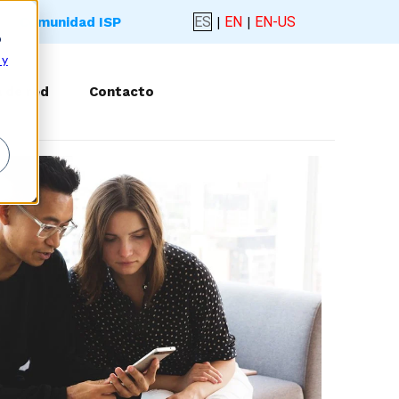
ES
|
EN
|
EN-US
Comunidad ISP
o
 y
 de red
Contacto