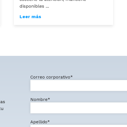
disponibles ...
Leer más
Correo corporativo
*
Nombre
*
eas
tu
Apellido
*