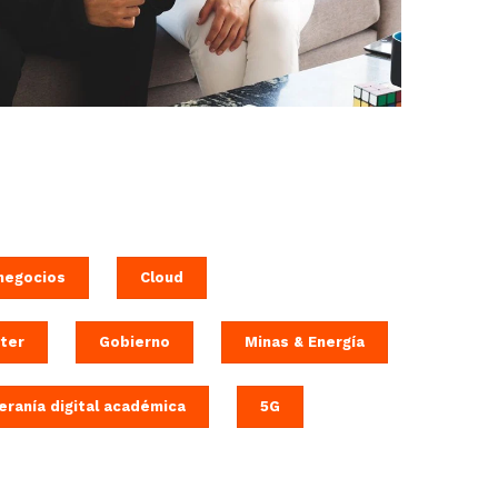
negocios
Cloud
ter
Gobierno
Minas & Energía
eranía digital académica
5G