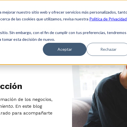
tes
Proveedores
Empleados/Reset de cuenta
a mejorar nuestro sitio web y ofrecer servicios más personalizados, tant
cerca de las cookies que utilizamos, revisa nuestra
Política de Privacidad
es somos
Soluciones
Blog
Cobertura
tio. Sin embargo, con el fin de cumplir con tus preferencias, tendremos
 a tomar esta decisión de nuevo.
Aceptar
Rechazar
Acción
rmación de los negocios,
miento
. En este blog
parado para acompañarte