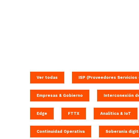
Ver todas
ISP (Proveedores Servicios 
Empresas & Gobierno
Interconexión d
Edge
FTTX
Analítica & IoT
Continuidad Operativa
Soberanía digit