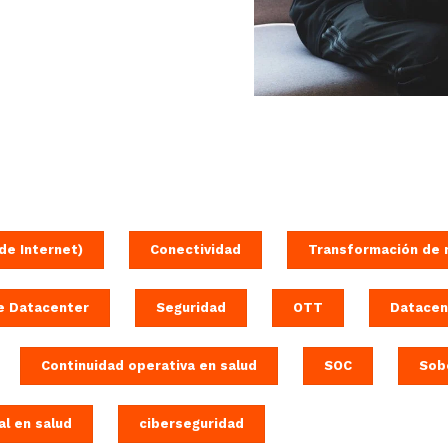
de Internet)
Conectividad
Transformación de 
e Datacenter
Seguridad
OTT
Datacen
Continuidad operativa en salud
SOC
Sob
al en salud
ciberseguridad