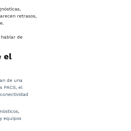
nósticas,
arecen retrasos,
e.
 hablar de
 el
dan de una
as PACS, el
 conectividad
nósticos,
 y equipos