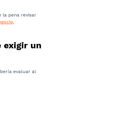
e la pena revisar
egocio
.
 exigir un
bería evaluar al