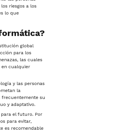
los riesgos a los
es lo que
nformática?
titución global
cción para los
amenazas, las cuales
 en cualquier
logía y las personas
ometan la
an frecuentemente su
uo y adaptativo.
para el futuro. Por
os para evitar,
nte es recomendable