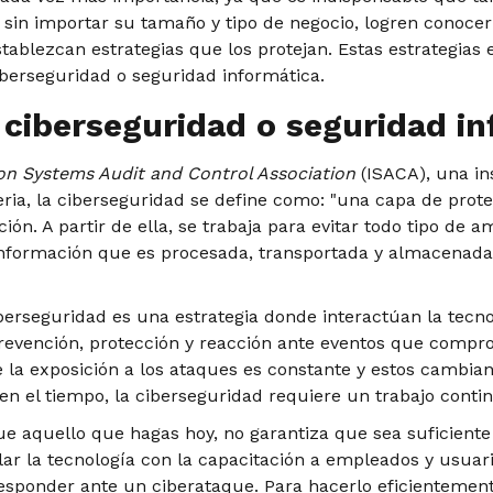
sin importar su tamaño y tipo de negocio, logren conocer 
ablezcan estrategias que los protejan. Estas estrategias 
erseguridad o seguridad informática.
 ciberseguridad o seguridad i
on Systems Audit and Control Association
(ISACA), una ins
eria, la ciberseguridad se define como: "una capa de prote
ión. A partir de ella, se trabaja para evitar todo tipo de 
información que es procesada, transportada y almacenada
iberseguridad es una estrategia donde interactúan la tecno
prevención, protección y reacción ante eventos que compr
 la exposición a los ataques es constante y estos cambi
en el tiempo, la ciberseguridad requiere un trabajo contin
ue aquello que hagas hoy, no garantiza que sea suficiente 
ular la tecnología con la capacitación a empleados y usuari
esponder ante un ciberataque. Para hacerlo eficienteme