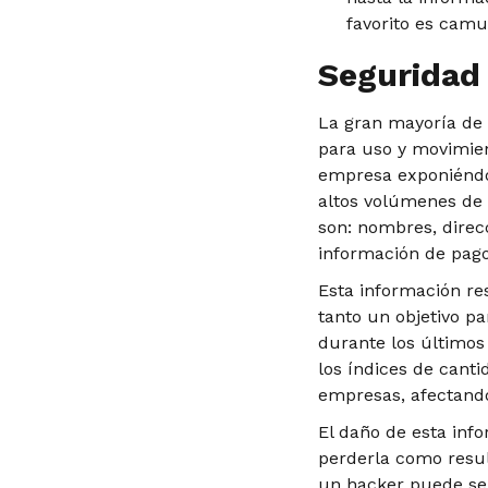
favorito es camu
Seguridad
La gran mayoría de 
para uso y movimien
empresa exponiéndo
altos volúmenes de
son: nombres, direcc
información de pagos
Esta información re
tanto un objetivo p
durante los últimos
los índices de canti
empresas, afectando 
El daño de esta inf
perderla como resu
un hacker puede se