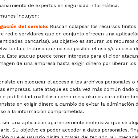
ñamiento de expertos en seguridad informática.
munes incluyen:
ación del servicio
: Buscan colapsar los recursos finito
e red o servidores que en conjunto ofrecen una aplicación o
entidades bancarias). Su objetivo es saturar los recursos
lva lenta e incluso que no sea posible el uso y/o acceso d
os. Este ataque puede tener intereses para el ciber ataca
imagen de una empresa hasta exigir dinero por liberar los
onsiste en bloquear el acceso a los archivos personales o
las empresas. Este ataque es cada vez más común dado qu
 o publicidad maliciosa como mecanismos para difundirse.
nsiste en exigir dinero a cambio de evitar la eliminación 
eso a la información comprometida.
 ser una aplicación aparentemente inofensiva que se alo
ario. Su objetivo es poder acceder a datos personales, fina
ción que el usuario digita a través del teclado. Su mecani