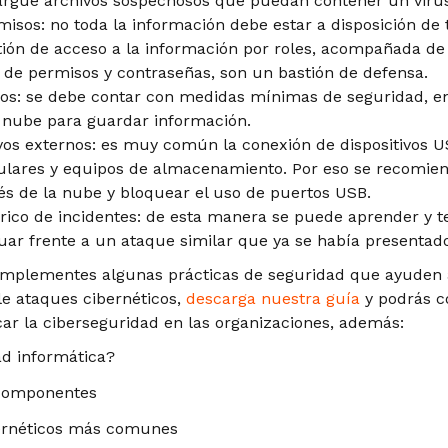
argue archivos sospechosos que puedan contener un virus
misos: no toda la información debe estar a disposición de 
stión de acceso a la información por roles, acompañada 
 de permisos y contraseñas, son un bastión de defensa.
dos: se debe contar con medidas mínimas de seguridad, e
 nube para guardar información.
tivos externos: es muy común la conexión de dispositivos
lulares y equipos de almacenamiento. Por eso se recomien
vés de la nube y bloquear el uso de puertos USB.
órico de incidentes: de esta manera se puede aprender y t
ar frente a un ataque similar que ya se había presentado
implementes algunas prácticas de seguridad que ayuden a
le ataques cibernéticos,
descarga nuestra guía
y podrás c
car la ciberseguridad en las organizaciones, además:
ad informática?
 componentes
ernéticos más comunes