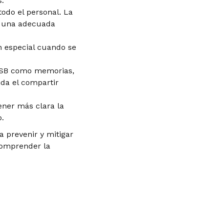
.
todo el personal. La
de una adecuada
n especial cuando se
 USB como memorias,
da el compartir
ener más clara la
.
 prevenir y mitigar
omprender la