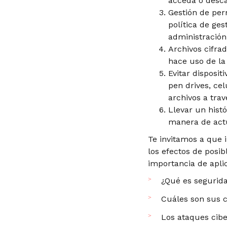
acceda o desc
Gestión de per
política de ge
administración
Archivos cifra
hace uso de la
Evitar disposi
pen drives, ce
archivos a tra
Llevar un hist
manera de actu
Te invitamos a que 
los efectos de posib
importancia de apli
¿Qué es segurid
Cuáles son sus
Los ataques cib