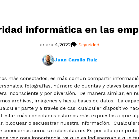
idad informática en las em
enero 4,2022
|
Seguridad
Juan Camilo Ruiz
os más conectados, es más común compartir información
ersonales, fotografías, número de cuentas y claves banca
a inconsciente y por diversión. De manera similar, en n
amos archivos, imágenes y hasta bases de datos. La capac
alquier parte y a través de casi cualquier dispositivo h
 al estar más conectados estamos más expuestos a que al
ar, bloquear o secuestrar nuestra información. Cualquier
ue conocemos como un ciberataque. Es por ello que prote
ada vez más importancia, ya que es indispensable que ta