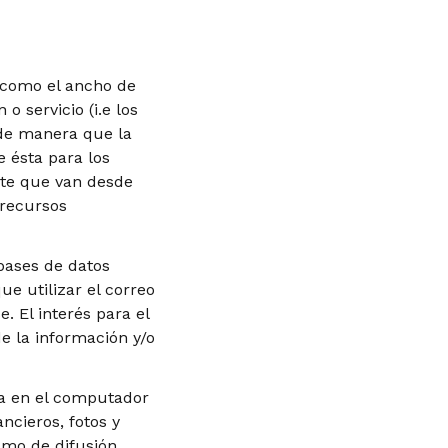
s como el ancho de
 servicio (i.e los
 de manera que la
e ésta para los
nte que van desde
 recursos
 bases de datos
e utilizar el correo
 El interés para el
de la información y/o
ja en el computador
ncieros, fotos y
smo de difusión