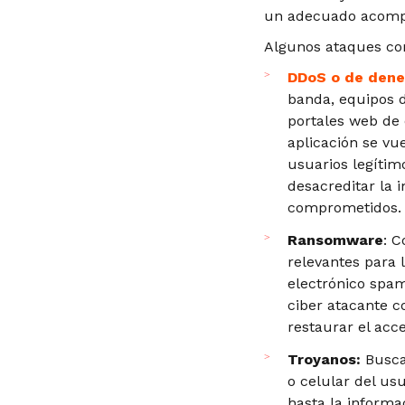
un adecuado acompa
Algunos ataques co
DDoS o de deneg
banda, equipos d
portales web de 
aplicación se vue
usuarios legítim
desacreditar la 
comprometidos.
Ransomware
: C
relevantes para 
electrónico spam
ciber atacante co
restaurar el acc
Troyanos:
Busca
o celular del usu
hasta la informa