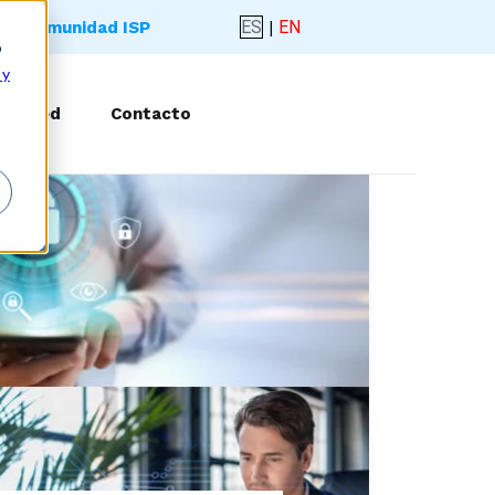
ES
|
EN
Comunidad ISP
o
 y
 de red
Contacto