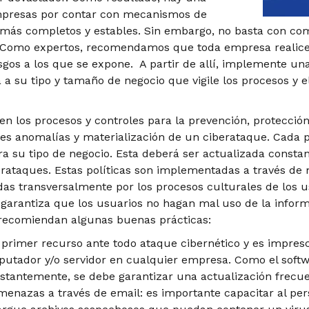
mpresas por contar con mecanismos de
 más completos y estables. Sin embargo, no basta con co
. Como expertos, recomendamos que toda empresa realice 
gos a los que se expone. A partir de allí, implemente una
a su tipo y tamaño de negocio que vigile los procesos y el
nen los procesos y controles para la prevención, protección
les anomalías y materialización de un ciberataque. Cada p
ara su tipo de negocio. Esta deberá ser actualizada cons
erataques. Estas políticas son implementadas a través de 
das transversalmente por los procesos culturales de los u
garantiza que los usuarios no hagan mal uso de la inform
 recomiendan algunas buenas prácticas:
el primer recurso ante todo ataque cibernético y es impres
utador y/o servidor en cualquier empresa. Como el softw
stantemente, se debe garantizar una actualización frecue
enazas a través de email: es importante capacitar al pe