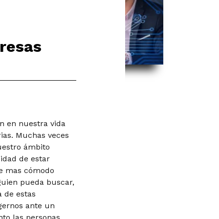
presas
 en nuestra vida
rias. Muchas veces
uestro ámbito
idad de estar
ace mas cómodo
guien pueda buscar,
a de estas
gernos ante un
nto las personas