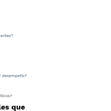
dentes?
ter desempeño?
íticos?
les que