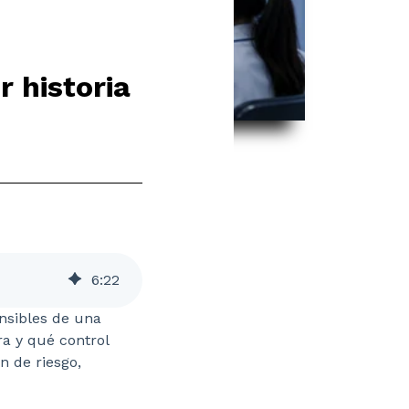
 historia
6
:
22
ensibles de una
ra y qué control
n de riesgo,