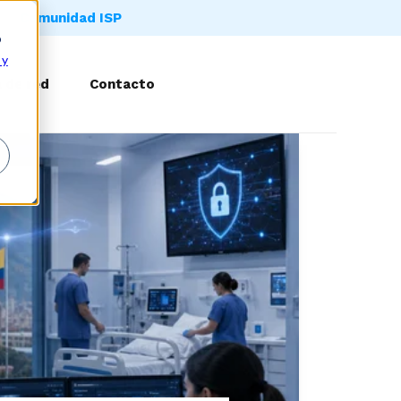
Comunidad ISP
o
 y
 de red
Contacto