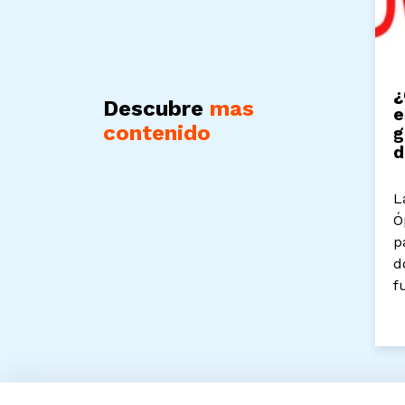
¿
Descubre
mas
e
contenido
g
d
L
Ó
p
d
f