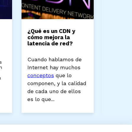
y
¿Qué es un CDN y
¿Qué
cómo mejora la
soste
latencia de red?
Si exi
Cuando hablamos de
los
en el
Internet hay muchos
con
sin du
conceptos
que lo
en
sosten
componen, y la calidad
empre
de cada uno de ellos
es lo que...