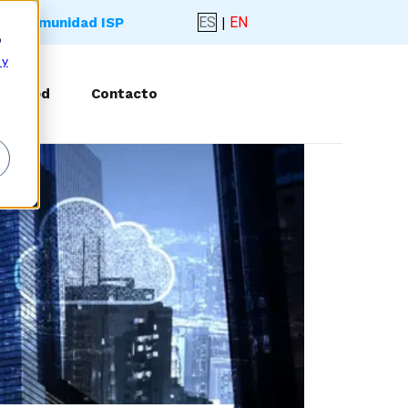
ES
|
EN
Comunidad ISP
o
 y
 de red
Contacto