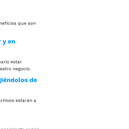
eficios que son
 y en
sario estar
estro negocio.
giéndolos de
chivos estarán a