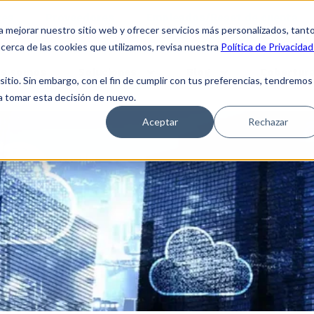
tes
Proveedores
Empleados/Reset de cuenta
a mejorar nuestro sitio web y ofrecer servicios más personalizados, tant
cerca de las cookies que utilizamos, revisa nuestra
Política de Privacidad
es somos
Soluciones
Blog
Cobertura
tio. Sin embargo, con el fin de cumplir con tus preferencias, tendremos
 a tomar esta decisión de nuevo.
Aceptar
Rechazar