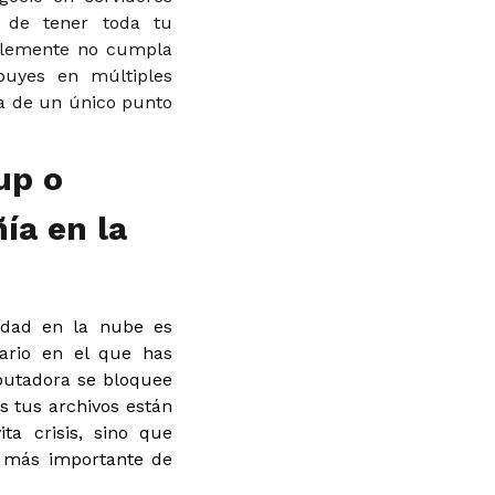
r de tener toda tu
bablemente no cumpla
ibuyes en múltiples
la de un único punto
up o
ía en la
idad en la nube es
nario en el que has
putadora se bloquee
s tus archivos están
ta crisis, sino que
l más importante de