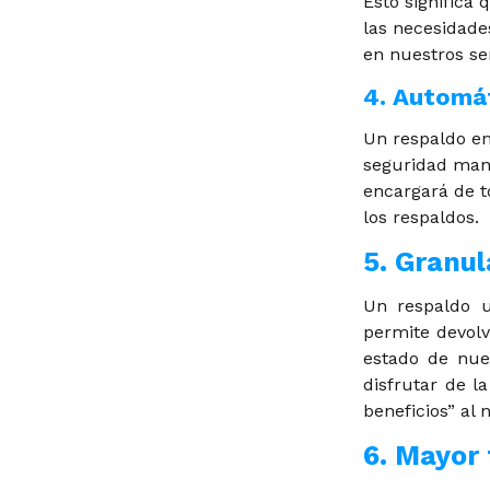
Esto signific
las necesidade
en nuestros ser
4. Automát
Un respaldo en
seguridad manu
encargará de t
los respaldos.
5. Granul
Un respaldo u
permite devolv
estado de nue
disfrutar de 
beneficios” al
6. Mayor 